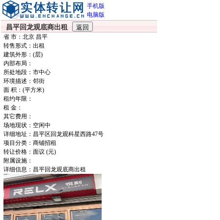
手机版
电脑版
昌平回龙观底商出租
省 市：北京 昌平
转售形式：出租
建筑外形：(层)
内部布局：
所处地段：市中心
环境描述：邻街
面 积：(平方米)
租约年限：
租 金：
其它费用：
场地现状：空闲中
详细地址：昌平区回龙观科星西路47号
项目分类：商铺招租
转让价格：面议 (元)
附属设施：
详细信息：昌平回龙观底商出租