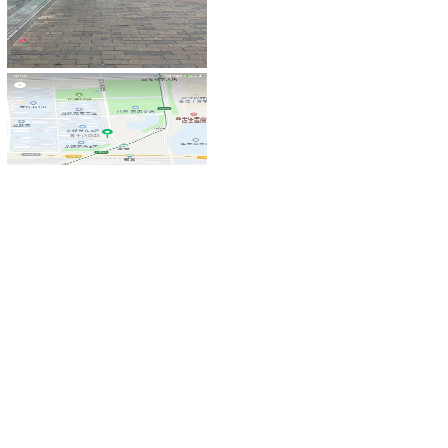
此项目可能已转让，有需要请联系：
18500818123
[相关信息]
四川省消毒、消炎制剂卫生用品厂
青海省矿泉水水源地转让
江苏省allready户外移动厨房项目
山东省山东百泰包装制品有限公司
北京六壹广场
江苏省江苏省无锡市惠山区营业中
上海酒水实体批发贸易有限公司